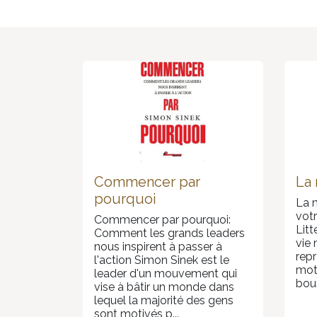
Commencer par
La
pourquoi
La 
votr
Commencer par pourquoi:
Litt
Comment les grands leaders
vie 
nous inspirent à passer à
repr
l'action Simon Sinek est le
mote
leader d'un mouvement qui
bous
vise à bâtir un monde dans
lequel la majorité des gens
sont motivés p...