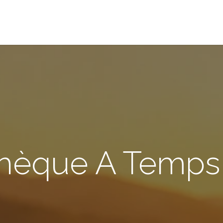
ivre ATV
100 défis
Bibliothèque
Phrases poétiques
Qui 
thèque A Temp